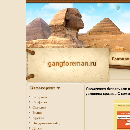
Управление финансами п
условиях кризиса С ком
Кастрюли
экспертов Издательство
Салфетки
Вернера Регена, 2009 г М
Скатерти
стр ISBN 978-5-903070-24
Вилки
Формат: 70x100/16 (~167
Кружки
6529o.
Подарочный набор
Доски