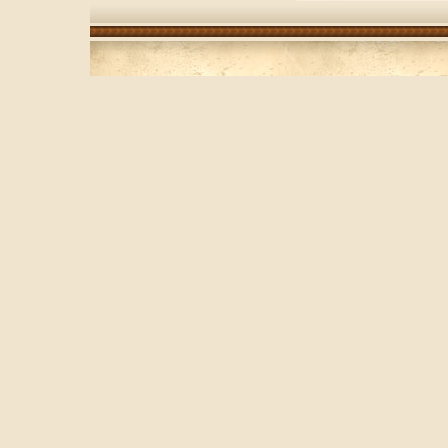
Диаметр: 10,5 см Выс
1,3 л Размер упаковки:
см Производитель: И
B336100 С 18внемй25
Bormioli Rocco произ
высококачественную 
сегодняшний день это
рынке производства 
Ассортимент, предлаг
необычайно широк - э
рюмки, графины, кувш
сыпучих продуктов и 
тарелки, салатники, 
различных емкостей,
хранения продуктов в
морозильных камерах 
в себе передовые тев
традиционно высокое 