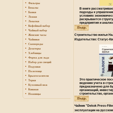
Фильтры
Бокалы
В книге рассматрива
подходы к управлени
Банки
условиях экономическ
Ложки
раскрывается структ
Лопатки
предприятия и анали
Кофейный набор
финансирования деят
предприятвбровия с 
Чайный набор
ситуации в экономик
Строительство жилья На
Женские часы
основные причины кр
Издательство: Статус-Кво
Чайники
деятельности предпр
обложка, 392 стр ISBN 5-
рассматриваются ос
Сковороды
диагностики кризисов
3000 экз Формат: 60x88/1
Дозаторы
рекомендации по сан
инфо 6565o.
Хлебницы
предприятий, по опти
Форма для льда
финансами: управлен
задолженностью, при
Набор для специй
финансирование, орг
Подушки
взаимодействия с бан
Полотенце
коллекторскими и фа
структурами, управл
Брызгогасители
деятельностью Авто
Это практическое пос
Терки
основные процедуры 
ведению учета в стро
Кухонный нож
предприятии и дают 
предназначено для б
Книжки
использованию метод
организаций, инвести
риск-менеджмента дл
строительство, орган
Ножницы
антикризисного управ
договору строителвбр
содержит комментари
подрядных строитель
специалистов по кл
также для предприят
Чайник "Dekok Press-Filt
управления предприя
строительство хозяй
эксплуатации на русско
кризивтбьиса Авторы 
издании комплексно 