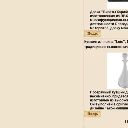
Доска "Пираты Карибс
изготовленная из ПВХ,
многофункциональны
деятельности Благод
материала, доску мож
для защиты стола во
твовбрйэрчества ребе
время лепки, так и ка
Кувшин для вина "Loto", 1
горячее А можно прос
традиционно высокое кач
интерьер как детской,
комнаты Характеристи
14,3 см.
Прозрачный кувшин дл
несомненно, придетс
изготовлен из высоко
Он выполнен в ориги
дизайне Такой кувшин
незаменимым вбрйуа
хозяйства, а также м
подарком на любой п
П
Характеристики: Мате