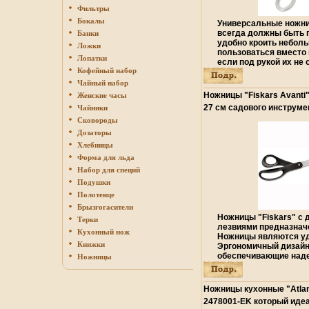
Фильтры
Бокалы
Универсальные ножн
всегда должны быть п
Банки
удобно кроить неболь
Ложки
пользоваться вместо
Лопатки
если под рукой их не
Кофейный набор
Характеристики: Длин
повбрзьверхности лез
Чайный набор
длина ножниц: 17,5 с
Ножницы "Fiskars Avanti"
Женские часы
нержавеющая сталь А
27 см садового инструмен
Чайники
Производитель: Корея
товаров инфо 11853o.
Сковороды
Дозаторы
Хлебницы
Форма для льда
Набор для специй
Подушки
Полотенце
Брызгогасители
Ножницы "Fiskars" с
Терки
лезвиями предназнач
Кухонный нож
Ножницы являются у
Книжки
Эргономичный дизайн
обеспечивающие наде
Ножницы
изготовлены из вбгя
пластмассы с содерж
Лезвия ножниц изгот
Ножницы кухонные "Atlant
под давлением Это о
2478001-EK который иде
прочность изделия и 