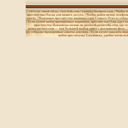
части: 12 см Произво
Артикул: 137030 Комп
основана в 1649 году
vd-tv.ru
|
moskvi4.ru
|
viva-lady.com
| vannaja-komnata.com
| Чтобы н
деревушке Фискарс Се
проститутки Омска для вашего досуга. | Чтобы найти номер телефон
является мировым ли
анкету. | Надежные проститутки индивидуалки Старого Оскола собр
Если хотите найти проверенные варианты, проститутки Озёр ждут в
производству ножниц,
проституток Павловска можно на
pavlovsk.pointvella.com
, где 
инструмента, и других
penza.naviory.com
— там большой выбор анкет с реальными фото. | 
где собраны проверенные анкеты девушек. | Если хотите заказать ин
найти проститутку Смоленска, удобно восполь