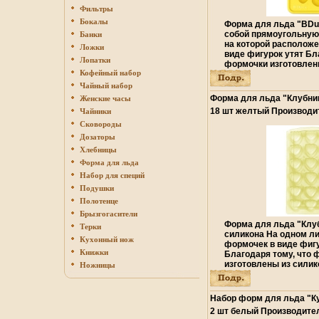
Фильтры
Бокалы
Форма для льда "BDu
собой прямоугольную
Банки
на которой располож
Ложки
виде фигурок утят Бл
Лопатки
формочки изготовлены
Кофейный набор
готовый лед ввбрхшы
форму не нужно держ
Чайный набор
или использовать нож
Форма для льда "Клубник
Женские часы
традиционным квадр
18 шт желтый Производи
Чайники
оригинальные формы 
Артикул: 253527 инфо 66
фигурного льда, кото
Сковороды
охладить, но и украс
Дозаторы
формочки привнефц з
Хлебницы
помещать ягодки - та
Форма для льда
оживят коктейль, но и
настроения гостям на
Набор для специй
Характеристики: Разм
Подушки
см x 2,5 см Средний 
Полотенце
х 4 см Материал: сил
Китай Артикул: ALL50
Брызгогасители
Форма для льда "Клу
Терки
силикона На одном л
Кухонный нож
формочек в виде фиг
Книжки
Благодаря тому, что 
изготовлены из силик
Ножницы
вынимать легко и про
достать льдинки, эту
держать под теплой в
Набор форм для льда "Ку
использовать нож Теп
2 шт белый Производите
традиционным квадр