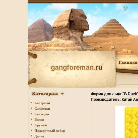
Форма для льда "B Duck"
Производитель: Китай Ар
Кастрюли
инфо 1571o.
Салфетки
Скатерти
Вилки
Кружки
Подарочный набор
Доски