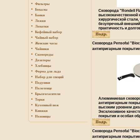
Фильтры
Бокалы
Сковорода "Rondell F
высококачественной
Банки
хирургической стали, 
Ложки
безупречный внешний
Лопатки
практичность и долг
Кофейный набор
2-х этапный метовбии
"тройного" дна с вшт
Чайный набор
вплавленным алюми
Сковорода Pensofal "Bioc
Женские часы
позволяет равномерн
антипригарным покрытие
Чайники
значительно дольше с
см Изготовитель: Италия
стенкам и дну посуды
Сковороды
пригорание пищи и об
инфо 3408q.
Дозаторы
быстрое приготовлен
Хлебницы
продолжает готовить
Форма для льда
выключения плиты! В
прихватки: мягкая си
Набор для специй
нагревается и не скол
Подушки
ощупь Плавный перехо
Полотенце
стенкам - для Вашего
помешивании и мытье
Брызгогасители
специального ухода и
Алюминиевая сковоро
Терки
использовании Эргон
антипригарным покры
Кухонный нож
функциональность ско
высоким уровнем диза
Книжки
позволят Вам наслаж
Эксклюзивное качест
приготовления любим
покрытия и особая об
Ножницы
здоровья блюд Особе
отличное качестввби
qвтамщ"Rondell Flam
пищи без масла или 
высококачественная 
слоев антипригарного
Сковорода Pensofal "Bioc
толщина стенок - 0,6 
армированных керам
антипригарным покрытие
вштампованное, а зат
материалами, состав