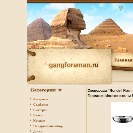
Сковорода "Rondell Flam
Германия Изготовитель: 
Кастрюли
RDS-021 инфо 3395q.
Салфетки
Скатерти
Вилки
Кружки
Подарочный набор
Доски