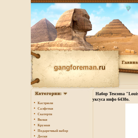
Набор Tescoma "Louis
уксуса инфо 6438o.
Кастрюли
Салфетки
Скатерти
Вилки
Кружки
Подарочный набор
Доски