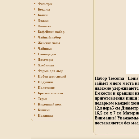
Фильтры
Бокалы
Банки
Ложки
Лопатки
Кофейный набор
Чайный набор
Женские часы
Чайники
Сковороды
Дозаторы
Хлебницы
Форма для льда
Набор для специй
Набор Tescoma "Louis
Подушки
займет много места н
Полотенце
надежно удерживаются
Емкости и крышки изг
Брызгогасители
приготовления пищи 
Терки
подарком каждой хозя
Кухонный нож
12,внерь5 см Диаметр 
Книжки
16,5 см х 7 см Матер
Ножницы
Внимание! Уважаемые
поставляются без масл