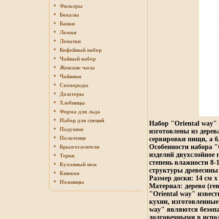
Фильтры
Бокалы
Банки
Ложки
Лопатки
Кофейный набор
Чайный набор
Женские часы
Чайники
Сковороды
Дозаторы
Хлебницы
Форма для льда
Набор для специй
Набор "Oriental way"
Подушки
изготовлены из дерев
Полотенце
сервировки пищи, а б
Особенности набора "
Брызгогасители
изделий двухслойное
Терки
степень влажности 8-
Кухонный нож
структуры древесины
Книжки
Размер доски: 14 см х
Ножницы
Материал: дерево (ге
"Oriental way" извес
кухни, изготовленные
way" являются безоп
долговечными в испо