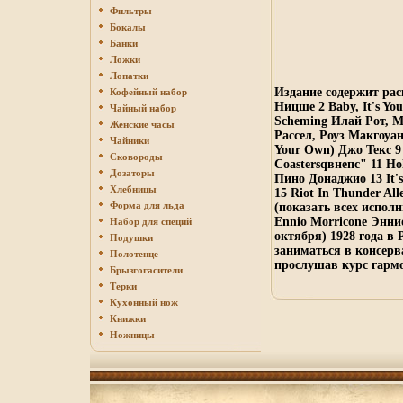
Фильтры
Бокалы
Банки
Ложки
Лопатки
Издание содержит рас
Кофейный набор
Ницше 2 Baby, It's Y
Чайный набор
Scheming Илай Рот, М
Женские часы
Рассел, Роуз Макгоуан 
Чайники
Your Own) Джо Текс 9
Сковороды
Coastersqвнепс" 11 Ho
Дозаторы
Пино Донаджио 13 It's
Хлебницы
15 Riot In Thunder A
Форма для льда
(показать всех испол
Ennio Morricone Энни
Набор для специй
октября) 1928 года в 
Подушки
заниматься в консерв
Полотенце
прослушав курс гармо
Брызгогасители
Терки
Кухонный нож
Книжки
Ножницы