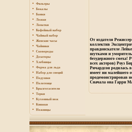
Фильтры
Бокалы
Банки
Ложки
Лопатки
Кофейный набор
Чайный набор
От издателя Режиссе
Женские часы
коллектив Эксцентри
Чайники
правдоискателе Лейк
Сковороды
шутками и уморитель
Дозаторы
безудержного смеха!
Хлебницы
всех актеров) Роуз Б
Форма для льда
Ричардсон родилась в
имеет ни малейшего о
Набор для специй
продемонстрировав не
Подушки
Сначала она Гарри М
Полотенце
Брызгогасители
Терки
Кухонный нож
Книжки
Ножницы