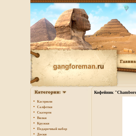
Кофейник "Chambord",
Кастрюли
Салфетки
Скатерти
Вилки
Кружки
Подарочный набор
Доски