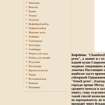
Фильтры
Бокалы
Банки
Ложки
Лопатки
Кофейный набор
Чайный набор
Женские часы
Чайники
Сковороды
Дозаторы
Хлебницы
Форма для льда
Кофейник "Chambord",
Набор для специй
press", а значит и с 
Подушки
вашей кухне Совреме
модным тенденциям в
Полотенце
ложечка Настоящим ц
Брызгогасители
наиболее часто приме
Терки
гейзерный Однаквнем
Кухонный нож
"french press", благ
Книжки
гораздо проще Метод 
Ножницы
среднего помола и зал
минут, гущу отделяют
такой способ позволя
не перегревается, не
проходит через бумаж