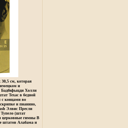
 30,5 см, которая
немецком и
) Бадбхфыцди Холли
тат Техас в бедной
ы с концами во
 скрипке и пианино,
ash Элвис Пресли
в Тупело (штат
ел церковные гимны В
ке штатов Алабама и