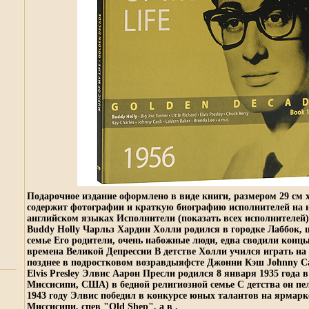
Подарочное издание оформлено в виде книги, размером 29 см х
содержит фотографии и краткую биографию исполнителей на 
английском языках Исполнители (показать всех исполнителей
Buddy Holly Чарльз Хардин Холли родился в городке Лаббок, ш
семье Его родители, очень набожные люди, едва сводили конц
времена Великой Депрессии В детстве Холли учился играть на
позднее в подростковом возравдыяфсте Джонни Кэш Johnny C
Elvis Presley Элвис Аарон Пресли родился 8 января 1935 года 
Миссисипи, США) в бедной религиозной семье С детства он п
1943 году Элвис победил в конкурсе юных талантов на ярмар
Миссисипи, спев "Old Shep", а в .