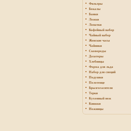
Фильтры
Бокалы
Банки
Ложки
Лопатки
Кофейный набор
Чайный набор
Женские часы
Чайники
Сковороды
Дозаторы
Хлебницы
Форма для льда
Набор для специй
Подушки
Полотенце
Брызгогасители
Терки
Кухонный нож
Книжки
Ножницы