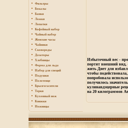
Фильтры
Бокалы
Банки
Ложки
Лопатки
Кофейный набор
Чайный набор
Женские часы
Чайники
Сковороды
Дозаторы
Избыточный вес - пр
Хлебницы
портят внешний вид,
Форма для льда
жить Диет для избавл
Набор для специй
чтобы подействовала,
Подушки
попробовала использо
Полотенце
получилось значитель
Брызгогасители
кулинавдэцерные реце
Терки
на 20 килограммов А
Кухонный нож
Книжки
Ножницы