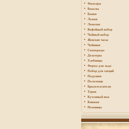
Фильтры
Бокалы
Банки
Ложки
Лопатки
Кофейный набор
Чайный набор
Женские часы
Чайники
Сковороды
Дозаторы
Хлебницы
Форма для льда
Набор для специй
Подушки
Полотенце
Брызгогасители
Терки
Кухонный нож
Книжки
Ножницы