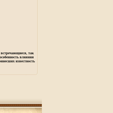
о встречающиеся, так
 особенность влияния
ринесших известность