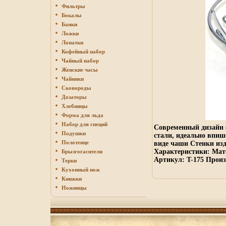
Фильтры
Бокалы
Банки
Ложки
Лопатки
Кофейный набор
Чайный набор
Женские часы
Чайники
Сковороды
Дозаторы
Хлебницы
Форма для льда
Набор для специй
Современный дизайн 
Подушки
стали, идеально впиш
Полотенце
виде чаши Стенки из
Характеристики: Мате
Брызгогасители
Артикул: T-175 Произ
Терки
Кухонный нож
Книжки
Ножницы