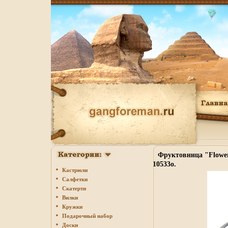
Фруктовница "Flower
10533o.
Кастрюли
Салфетки
Скатерти
Вилки
Кружки
Подарочный набор
Доски