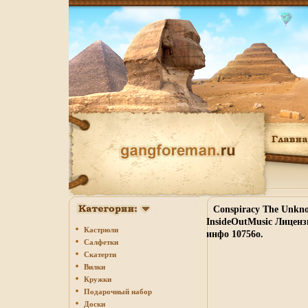
Conspiracy The Unkn
InsideOutMusic Лицен
Кастрюли
инфо 10756o.
Салфетки
Скатерти
Вилки
Кружки
Подарочный набор
Доски