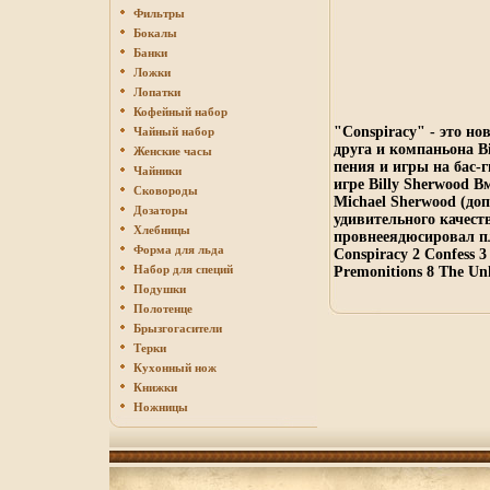
Фильтры
Бокалы
Банки
Ложки
Лопатки
Кофейный набор
"Conspiracy" - это но
Чайный набор
друга и компаньона B
Женские часы
пения и игры на бас-
Чайники
игре Billy Sherwood 
Сковороды
Michael Sherwood (д
Дозаторы
удивительного качест
Хлебницы
провнееядюсировал п
Форма для льда
Conspiracy 2 Confess 
Набор для специй
Premonitions 8 The Un
Подушки
Полотенце
Брызгогасители
Терки
Кухонный нож
Книжки
Ножницы