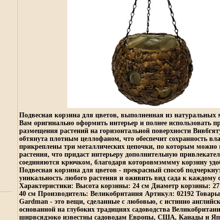
Подвесная корзина для цветов, выполненная из натуральных 
Вам оригинально оформить интерьер и полнее использовать пр
размещения растений на горизонтальной поверхности Внвбгят
обтянута плотным целлофаном, что обеспечит сохранность вла
прикреплены три металлических цепочки, по которым можно
растения, что придаст интерьеру дополнительную привлекате
соединяются крючком, благодаря которовмэммму корзину удо
Подвесная корзина для цветов - прекрасный способ подчеркну
уникальность любого растения и оживить вид сада к каждому 
Характеристики: Высота корзины: 24 см Диаметр корзины: 27
40 см Производитель: Великобритания Артикул: 02192 Товары 
Gardman - это вещи, сделанные с любовью, с истинно английс
основанной на глубоких традициях садоводства Великобритан
ширвсядэоко известны садоводам Европы, США, Канады и Я