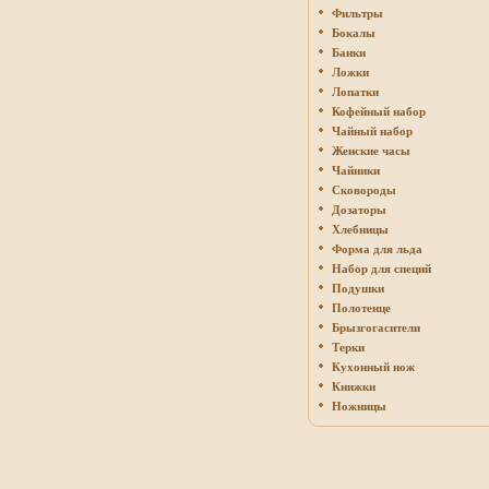
Фильтры
Бокалы
Банки
Ложки
Лопатки
Кофейный набор
Чайный набор
Женские часы
Чайники
Сковороды
Дозаторы
Хлебницы
Форма для льда
Набор для специй
Подушки
Полотенце
Брызгогасители
Терки
Кухонный нож
Книжки
Ножницы