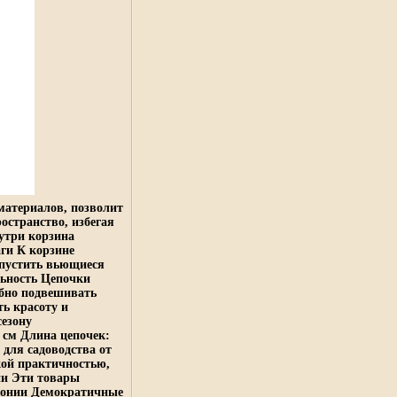
материалов, позволит
остранство, избегая
утри корзина
ги К корзине
 пустить вьющиеся
льность Цепочки
бно подвешивать
ть красоту и
сезону
 см Длина цепочек:
для садоводства от
кой практичностью,
ии Эти товары
понии Демократичные