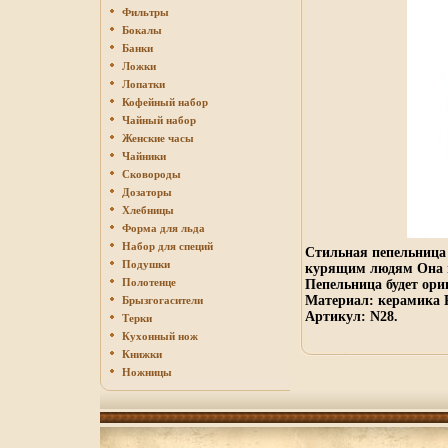
Фильтры
Бокалы
Банки
Ложки
Лопатки
Кофейный набор
Чайный набор
Женские часы
Чайники
Сковороды
Дозаторы
Хлебницы
Форма для льда
Набор для специй
Стильная пепельница
Подушки
курящим людям Она в
Полотенце
Пепельница будет ори
Материал: керамика Р
Брызгогасители
Артикул: N28.
Терки
Кухонный нож
Книжки
Ножницы