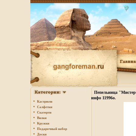
Пепельница "Мистер 
инфо 11996o.
Кастрюли
Салфетки
Скатерти
Вилки
Кружки
Подарочный набор
Доски