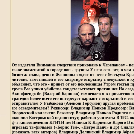
От издателя Внимание следствия приковано к Черепанову - по
главе знаменитой в городе поп - группы У него есть все, о чем
бизнеса: слава, деньги Женщины сходят от него с бхчеъума Кр
литовке, заметившей в его квартире открытку с девушкой в к
объясняет, что это - привет от его поклонницы Утром гостья 
трупа Все улики убийства свидетельствуют против нее Но след
Акинфиевдэсбв (Валерий Баринов) сомневается в причастност
трагедии Более всего его интересует вариант с открыткой и ег
отправителем У Рыбакова (Алексей Горбунов) другая проблема
его осведомителем? Режиссер: Владимир Попков Продюсер: В
Творческий коллектив Режиссер Владимир Попков Родился в 
окончил Костромской пединститут, работал учителем В 1974 о
ф-т киноотделения КГИТИ им Ивпиьп К Карпенко-Карого В на
игровых тв-фильмов («Борис Тэн», «Петро Панч» и др) Снял
(показать всех актеров) Владимир Долинский Владимир Абра