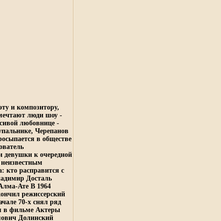
эту и композитору,
 мечтают люди шоу -
асивой любовнице -
упальнике, Черепанов
просыпается в обществе
ователь
и девушки к очередной
о неизвестным
: кто расправится с
ладимир Досталь
Алма-Ате В 1964
кончил режиссерский
чале 70-х снял ряд
ся в фильме Актеры
мович Долинский