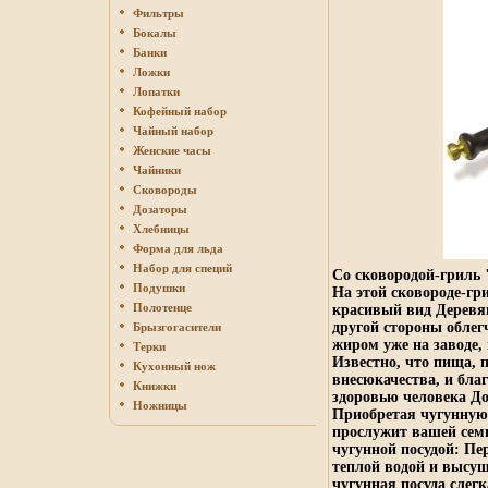
Фильтры
Бокалы
Банки
Ложки
Лопатки
Кофейный набор
Чайный набор
Женские часы
Чайники
Сковороды
Дозаторы
Хлебницы
Форма для льда
Набор для специй
Со сковородой-гриль 
Подушки
На этой сковороде-гр
Полотенце
красивый вид Деревя
другой стороны облег
Брызгогасители
жиром уже на заводе,
Терки
Известно, что пища, 
Кухонный нож
внесюкачества, и бла
Книжки
здоровью человека До
Ножницы
Приобретая чугунную 
прослужит вашей семь
чугунной посудой: Пе
теплой водой и высуши
чугунная посуда слег