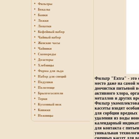
Фильтры
Бокалы
Банки
Ложки
Лопатки
Кофейный набор
Чайный набор
Женские часы
Чайники
Сковороды
Дозаторы
Хлебницы
Форма для льда
Набор для специй
Фильтр "Extra" - это
Подушки
место даже на самой
Полотенце
доочистки питьевой 
активного хлора, орг
Брызгогасители
металлов и других вр
Терки
Фильтр укомплектова
Кухонный нож
кассеты входят особ
Книжки
для сорбции вредных
Ножницы
удаления из воды ион
календарный индикат
для контакта с питье
уникальная технологи
сменных кассет для в