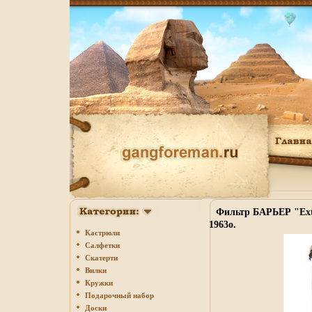
Фильтр БАРЬЕР "Extr
1963o.
Кастрюли
Салфетки
Скатерти
Вилки
Кружки
Подарочный набор
Доски