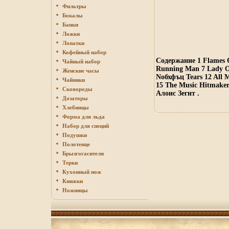
Фильтры
Бокалы
Банки
Ложки
Лопатки
Кофейный набор
Содержание 1 Flames Of
Чайный набор
Running Man 7 Lady Of
Женские часы
Noбхфъц Tears 12 All 
Чайники
15 The Music Hitmake
Сковороды
Алоис Зегит .
Дозаторы
Хлебницы
Форма для льда
Набор для специй
Подушки
Полотенце
Брызгогасители
Терки
Кухонный нож
Книжки
Ножницы