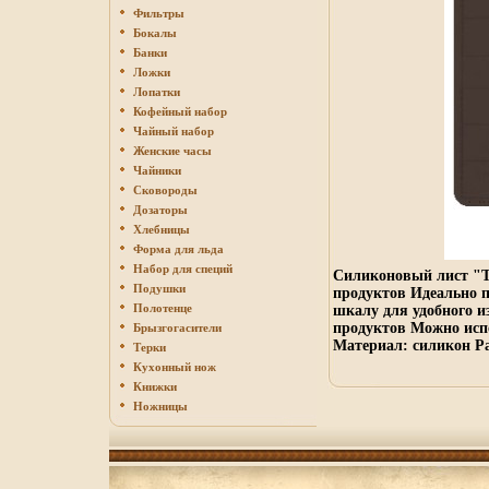
Фильтры
Бокалы
Банки
Ложки
Лопатки
Кофейный набор
Чайный набор
Женские часы
Чайники
Сковороды
Дозаторы
Хлебницы
Форма для льда
Набор для специй
Силиконовый лист "Te
Подушки
продуктов Идеально пр
Полотенце
шкалу для удобного и
продуктов Можно испо
Брызгогасители
Материал: силикон Ра
Терки
Кухонный нож
Книжки
Ножницы