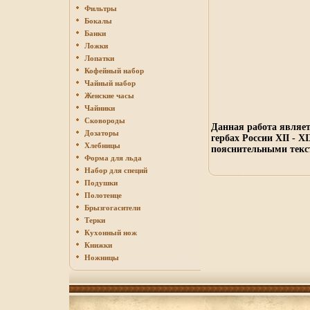
Фильтры
Бокалы
Банки
Ложки
Лопатки
Кофейный набор
Чайный набор
Женские часы
Чайники
Сковороды
Данная работа являет
Дозаторы
гербах России XII - 
Хлебницы
пояснительными текс
Форма для льда
Набор для специй
Подушки
Полотенце
Брызгогасители
Терки
Кухонный нож
Книжки
Ножницы