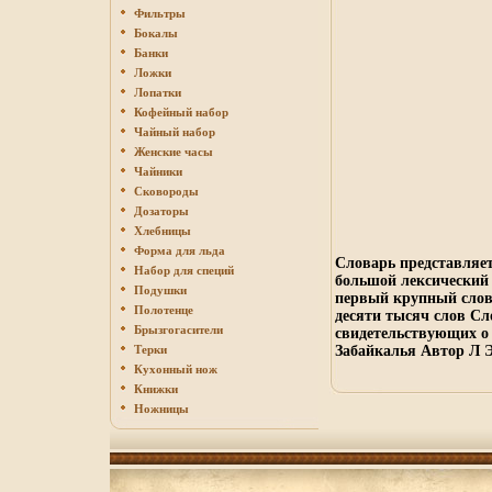
Фильтры
Бокалы
Банки
Ложки
Лопатки
Кофейный набор
Чайный набор
Женские часы
Чайники
Сковороды
Дозаторы
Хлебницы
Форма для льда
Словарь представляет
Набор для специй
большой лексический
Подушки
первый крупный слов
Полотенце
десяти тысяч слов Сл
Брызгогасители
свидетельствующих о
Терки
Забайкалья Автор Л 
Кухонный нож
Книжки
Ножницы