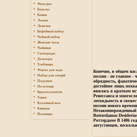
Фильтры
Бокалы
Банки
Ложки
Лопатки
Кофейный набор
Чайный набор
Женские часы
Чайники
Сковороды
Дозаторы
Хлебницы
Форма для льда
Конечно, в общем нас
Набор для специй
поэзия - не главное -
Подушки
обрядность, фанатиче
достойное лишь похв
Полотенце
явилась в кратком и
Брызгогасители
Ренессанса и многосл
Терки
легквдьеость и свеже
Кухонный нож
поэзии нового времен
Книжки
Незаконнорожденный 
Ножницы
Rotterdamus Desideriu
Роттердаме В 1486 го
августинцев, несколь