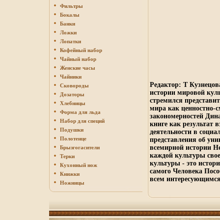
Фильтры
Бокалы
Банки
Ложки
Лопатки
Кофейный набор
Чайный набор
Женские часы
Чайники
Редактор: Т Кузнецов
Сковороды
истории мировой кул
Дозаторы
стремился представит
Хлебницы
мира как ценностно-с
Форма для льда
закономерностей Дин
Набор для специй
книге как результат 
Подушки
деятельности в соци
Полотенце
представления об уни
всемирной истории Н
Брызгогасители
каждой культуры свое
Терки
культуры - это истори
Кухонный нож
самого Человека Посо
Книжки
всем интересующимся
Ножницы