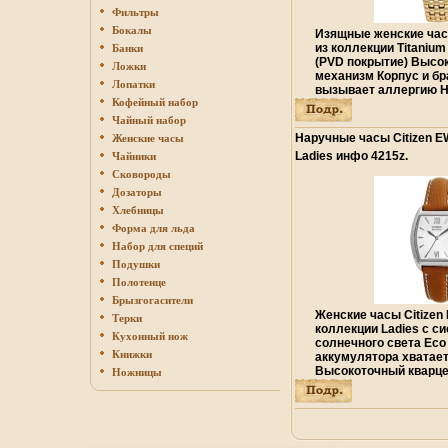
Фильтры
Бокалы
Изящные женские часы
из коллекции Titanium
Банки
(PVD покрытие) Высо
Ложки
механизм Корпус и бр
Лопатки
вызывает аллергию 
Кофейный набор
замок вбрнщ Тип мех
Корпус: из титана с 
Чайный набор
Браслет: из титана с 
Наручные часы Citizen E
Женские часы
минеральное Водозащ
Ladies инфо 4215z.
Чайники
Размеры: 20х20 мм Х
Гарантия 12 месяцев
Сковороды
технических характер
Дозаторы
поставки и вневнеое
Хлебницы
основывается на пос
Форма для льда
момент публикации и
быть изменена без п
Набор для специй
уведомления.
Подушки
Полотенце
Брызгогасители
Женские часы Citizen
Терки
коллекции Ladies с с
Кухонный нож
солнечного света Eco
Книжки
аккумулятора хватает
Высокоточный кварце
Ножницы
из полированной нер
Браслет из мягкой ко
минеральное стекло 
Кварцевый Корпус: н
Кожаный ремешок Сте