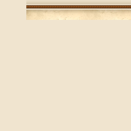
Водозащита: до 3 атм
Дополнительные функ
(дата) Характеристик
месяцев Информация 
характеристиках, ком
внешнем виде основы
доступной на момент
информации и может 
предварительного ув