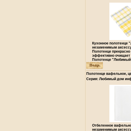
полулен Производитель:
7314y.
Кухонное полотенце 
незаменимым аксессу
Полотенце прекрасно 
эффективно очищает 
Полотенце "Любимый 
отличнывбзюрй вариа
практичной и совреме
Характеристики: Разме
Полотенце вафельное, цв
Материал: полулен П
Серия: Любимый дом инф
Россия.
Отбеленное вафельно
незаменимым аксессу