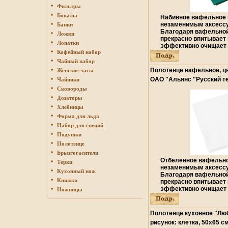
Фильтры
Бокалы
Набивное вафельное 
незаменимым аксессу
Банки
Благодаря вафельной
Ложки
прекрасно впитывает 
Лопатки
эффективно очищает 
Кофейный набор
Полотенце из вафельн
отличный вариант для
Чайный набор
современной хозяйки 
Полотенце вафельное, цв
Женские часы
Размер: 45 см х 50 с
ОАО "Альянс "Русский тек
Чайники
хлопок Производитель
Упаковка: пакет инфо 730
Сковороды
Дозаторы
Хлебницы
Форма для льда
Набор для специй
Подушки
Полотенце
Брызгогасители
Отбеленное вафельно
Терки
незаменимым аксессу
Кухонный нож
Благодаря вафельной
Книжки
прекрасно впитывает 
эффективно очищает 
Ножницы
Полотенце из вафельв
отличный вариант для
современной хозяйки 
Полотенце кухонное "Лю
Размер: 50 см х 80 с
рисунок: клетка, 50х65 с
хлопок Производитель