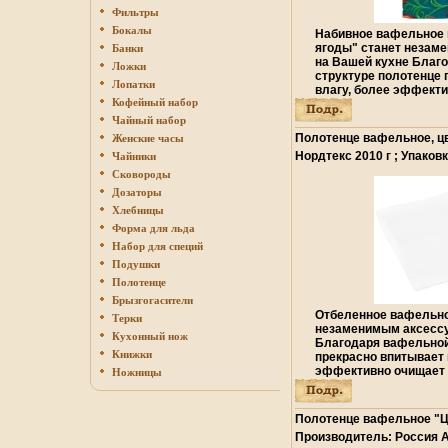
Фильтры
Бокалы
Набивное вафельное 
ягоды" станет незам
Банки
на Вашей кухне Благ
Ложки
структуре полотенце 
Лопатки
влагу, более эффекти
Кофейный набор
удаляет бактевбридри
рисунок идеально впи
Чайный набор
помещения Полотенце
Полотенце вафельное, цв
Женские часы
- отличный вариант д
Нордтекс 2010 г ; Упаков
Чайники
современной хозяйки 
6749o.
Материал: 100% хлопо
Сковороды
см Изготовитель: Рос
Дозаторы
Хлебницы
Форма для льда
Набор для специй
Подушки
Полотенце
Брызгогасители
Отбеленное вафельно
Терки
незаменимым аксессу
Кухонный нож
Благодаря вафельной
Книжки
прекрасно впитывает 
эффективно очищает 
Ножницы
Полотенце из вафельв
отличный вариант для
современной хозяйки 
Полотенце вафельное "
Размер: 45 см х 100 
Производитель: Россия А
хлопок Производитель