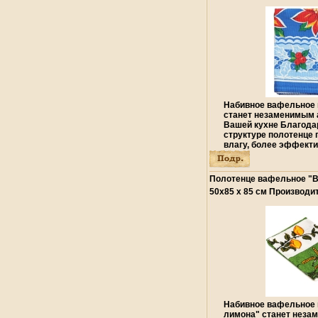
648069 инфо 3848y.
Набивное вафельное 
станет незаменимым 
Вашей кухне Благода
структуре полотенце 
влагу, более эффекти
удаляет бактерии, а
рисунок идеально впи
помещения Полотенце
Полотенце вафельное "В
- отличный вариант д
50х85 х 85 см Производи
современной хозяйки 
7280y.
Размер: 45 см х 70 с
хлопок Производитель
125849 648069.
Набивное вафельное 
лимона" станет неза