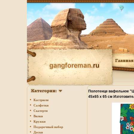
Полотенце вафельное "Ц
45х65 х 65 см Изготовит
Кастрюли
6736o.
Салфетки
Скатерти
Вилки
Кружки
Подарочный набор
Доски