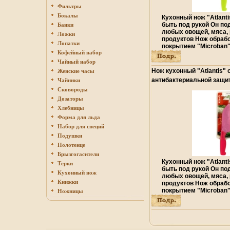
Фильтры
Бокалы
Кухонный нож "Atlant
быть под рукой Он по
Банки
любых овощей, мяса,
Ложки
продуктов Нож обраб
Лопатки
покрытием "Microban
Кофейный набор
"Micвбрвяroban" - са
средство для защиты о
Чайный набор
плесени и запахов Де
Нож кухонный "Atlantis" 
Женские часы
даже после мытья, о
антибактериальной защит
Чайники
защиту ножа Антибак
красный Производитель: 
работает на протяжен
Сковороды
службы ножа Особенн
R инфо 10589o.
Дозаторы
"Atlвнеизantis": япон
Хлебницы
высокоуглеродистая
Форма для льда
прочный и острый кли
прочное покрытие ле
Набор для специй
прилипать к ножу кра
Подушки
цветов ручки и лезви
Полотенце
Материал: нержавеющ
Длина: 13 см Цвет: ж
Брызгогасители
Китай Артикул: 5T-G.
Кухонный нож "Atlant
Терки
быть под рукой Он по
Кухонный нож
любых овощей, мяса,
Книжки
продуктов Нож обраб
покрытием "Microban
Ножницы
"Micвбрвшroban" - са
средство для защиты о
плесени и запахов Де
даже после мытья, о
защиту ножа Антибак