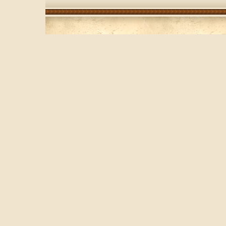
работает на протяжен
службы ножа Особенн
"Atlвнезяantis": япон
высокоуглеродистая
прочный и острый кли
прочное покрытие ле
прилипать к ножу кра
цветов ручки и лезви
Материал: нержавеющ
Длина: 13 см Цвет: к
Производитель: Китай