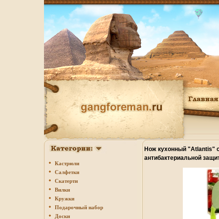
Нож кухонный "Atlantis" 
антибактериальной защит
Кастрюли
желтый Производитель: К
Салфетки
G инфо 10586o.
Скатерти
Вилки
Кружки
Подарочный набор
Доски